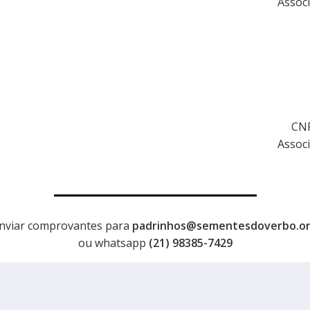
Assoc
CNP
Assoc
nviar comprovantes para
padrinhos@sementesdoverbo.o
ou whatsapp
(21) 98385-7429