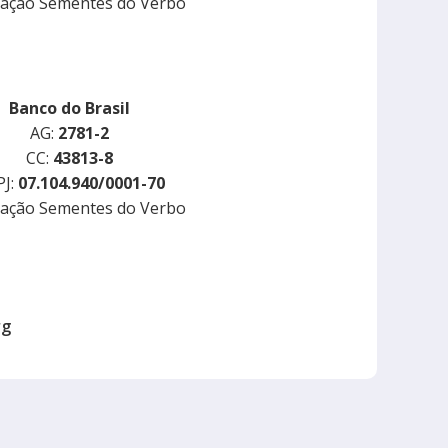
iação Sementes do Verbo
Banco do Brasil
AG:
2781-2
CC:
43813-8
J:
07.104.940/0001-70
iação Sementes do Verbo
rg