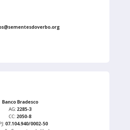
os@sementesdoverbo.org
Banco Bradesco
AG:
2285-3
CC:
2050-8
J:
07.104.940/0002-50