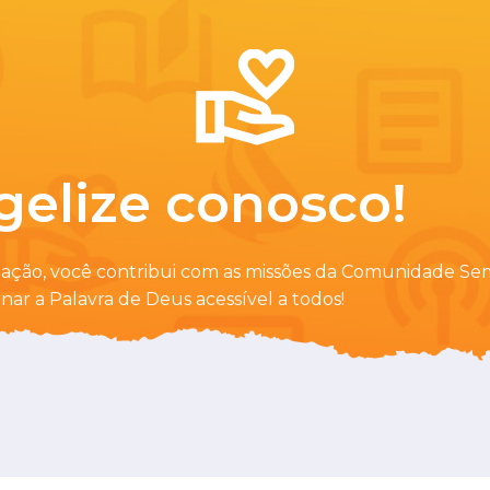
gelize conosco!
ação, você contribui com as missões da Comunidade S
rnar a Palavra de Deus acessível a todos!