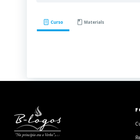
Curso
Materials
F
C
R