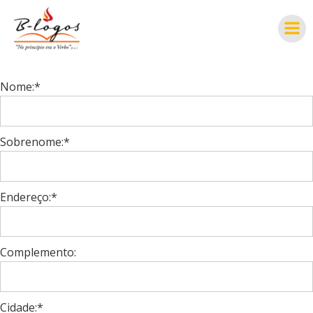
Pular
para
o
conteúdo
Nome:*
Sobrenome:*
Endereço:*
Complemento:
Cidade:*