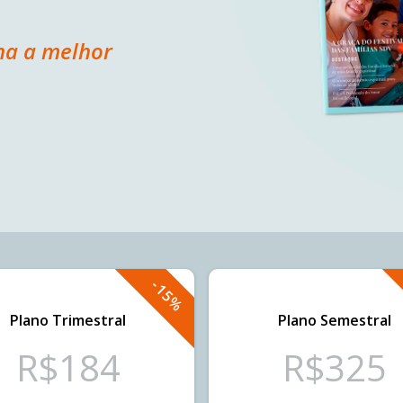
lha a melhor
-15%
Plano Trimestral
Plano Semestral
R$
184
R$
325