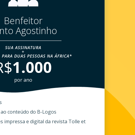
Benfeitor
nto Agostinho
SUA ASSINATURA
+
 PARA DUAS PESSOAS NA ÁFRICA*
R$
1.000
por ano
s
 ao conteúdo do B-Logos
 impressa e digital da revista Tolle et