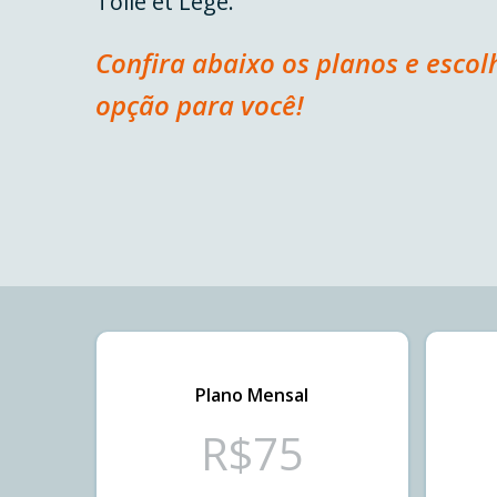
Tolle et Lege.
Confira abaixo os planos e esco
opção para você!
Plano Mensal
R$
75