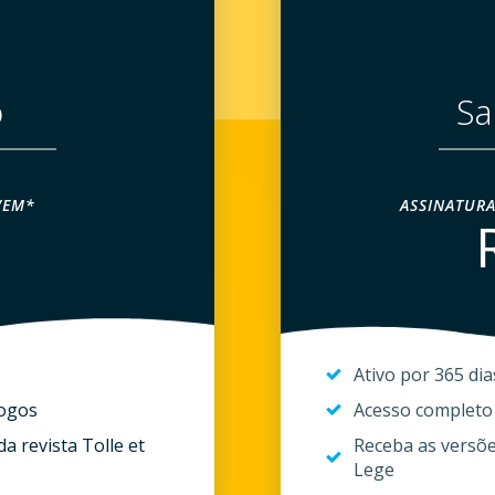
o
Sa
VEM*
ASSINATURA
Ativo por 365 dia
Logos
Acesso completo
a revista Tolle et
Receba as versões
Lege