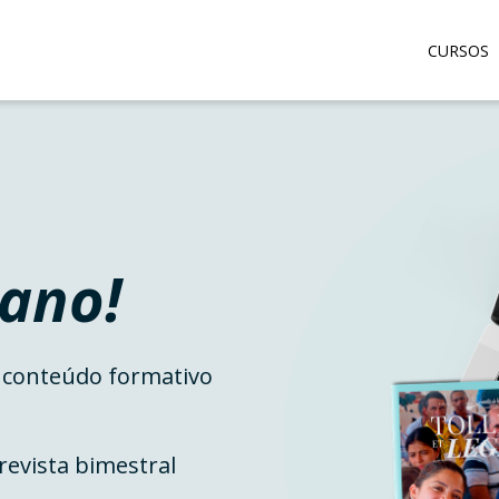
CURSOS
lano!
o conteúdo formativo
evista bimestral