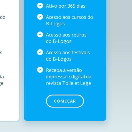
Ativo por 365 dias
 do
Acesso aos cursos do
B-Logos
Acesso aos retiros
do B-Logos
is
Acesso aos festivais
do B-Logos
Receba a versão
da
impressa e digital da
ge
revista Tolle et Lege
COMEÇAR